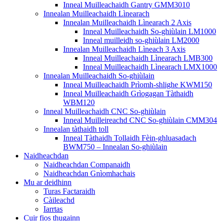
Inneal Muilleachaidh Gantry GMM3010
Innealan Muilleachaidh Lìnearach
Innealan Muilleachaidh Lìnearach 2 Axis
Inneal Muilleachaidh So-ghiùlain LM1000
Inneal muilleidh so-ghiùlain LM2000
Innealan Muilleachaidh Lìneach 3 Axis
Inneal Muilleachaidh Lìnearach LMB300
Inneal Muilleachaidh Lìnearach LMX1000
Innealan Muilleachaidh So-ghiùlain
Inneal Muilleachaidh Prìomh-shlighe KWM150
Inneal Muilleachaidh Grìogagan Tàthaidh
WBM120
Inneal Muilleachaidh CNC So-ghiùlain
Inneal Muilleireachd CNC So-ghiùlain CMM304
Innealan tàthaidh toll
Inneal Tàthaidh Tollaidh Fèin-ghluasadach
BWM750 – Innealan So-ghiùlain
Naidheachdan
Naidheachdan Companaidh
Naidheachdan Gnìomhachais
Mu ar deidhinn
Turas Factaraidh
Càileachd
Iarrtas
Cuir fios thugainn