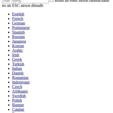
Brùth air enter airson rannsachadh
no air ESC airson dùnadh
English
French
German
Portuguese
Spanish
Russian
Japanese
Korean
Arabic
Irish
Greek
Turkish
Italian
Danish
Romanian
Indonesian
Czech
Afrikaans
Swedish
Polish
Basque
Catalan