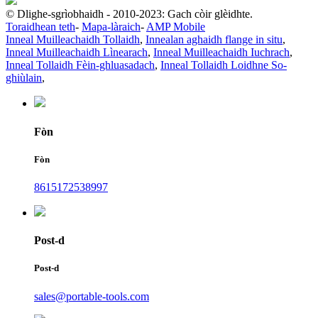
© Dlighe-sgrìobhaidh - 2010-2023: Gach còir glèidhte.
Toraidhean teth
-
Mapa-làraich
-
AMP Mobile
Inneal Muilleachaidh Tollaidh
,
Innealan aghaidh flange in situ
,
Inneal Muilleachaidh Lìnearach
,
Inneal Muilleachaidh Iuchrach
,
Inneal Tollaidh Fèin-ghluasadach
,
Inneal Tollaidh Loidhne So-
ghiùlain
,
Fòn
Fòn
8615172538997
Post-d
Post-d
sales@portable-tools.com