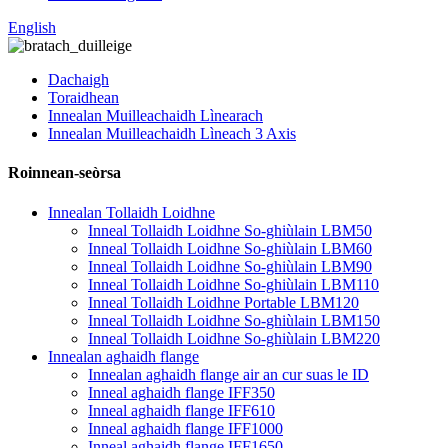
English
Dachaigh
Toraidhean
Innealan Muilleachaidh Lìnearach
Innealan Muilleachaidh Lìneach 3 Axis
Roinnean-seòrsa
Innealan Tollaidh Loidhne
Inneal Tollaidh Loidhne So-ghiùlain LBM50
Inneal Tollaidh Loidhne So-ghiùlain LBM60
Inneal Tollaidh Loidhne So-ghiùlain LBM90
Inneal Tollaidh Loidhne So-ghiùlain LBM110
Inneal Tollaidh Loidhne Portable LBM120
Inneal Tollaidh Loidhne So-ghiùlain LBM150
Inneal Tollaidh Loidhne So-ghiùlain LBM220
Innealan aghaidh flange
Innealan aghaidh flange air an cur suas le ID
Inneal aghaidh flange IFF350
Inneal aghaidh flange IFF610
Inneal aghaidh flange IFF1000
Inneal aghaidh flange IFF1650