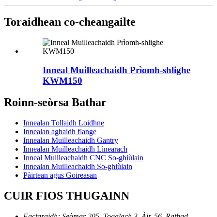
Toraidhean co-cheangailte
Inneal Muilleachaidh Prìomh-shlighe
KWM150
Roinn-seòrsa Bathar
Innealan Tollaidh Loidhne
Innealan aghaidh flange
Innealan Muilleachaidh Gantry
Innealan Muilleachaidh Lìnearach
Inneal Muilleachaidh CNC So-ghiùlain
Innealan Muilleachaidh So-ghiùlain
Pàirtean agus Goireasan
CUIR FIOS THUGAINN
Factaraidh: Seòmar 205, Togalach 3, Àir. 56, Rathad