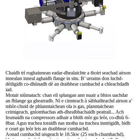
Chaidh trì roghainnean eadar-dhealaichte a thoirt seachad airson
innealan inneal aghaidh flange in situ. B’ urrainn don luchd-
dèiligidh co-dhùnadh dè an draibhear cumhachd a chleachdadh
iad.
Motair niùmatach: chan eil splangan ann nuair a bhios uachdar
an fhlange ga ghearradh. Nì e cinnteach à sàbhailteachd airson a’
mhòr-chuid de phlanntaichean ola is gas, planntaichean
ceimigeach, gnìomhachas ath-dhealbhachaidh peatrail... Ach
feumaidh na compressors adhair a bhith mòr gu leòr, co-dhiù 6-
8bar. Agus trachea toraidh nas motha na trachea inntrigidh, bidh
e ceart gu leòr leis an draibhear cumhachd.
Aonad cumhachd uisgeach le 18.5kw (25 each-chumhachd),