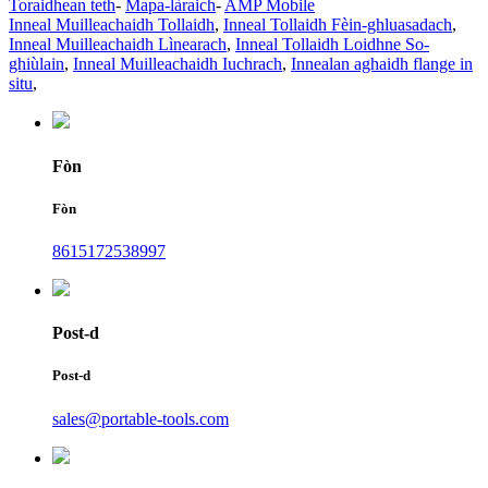
Toraidhean teth
-
Mapa-làraich
-
AMP Mobile
Inneal Muilleachaidh Tollaidh
,
Inneal Tollaidh Fèin-ghluasadach
,
Inneal Muilleachaidh Lìnearach
,
Inneal Tollaidh Loidhne So-
ghiùlain
,
Inneal Muilleachaidh Iuchrach
,
Innealan aghaidh flange in
situ
,
Fòn
Fòn
8615172538997
Post-d
Post-d
sales@portable-tools.com