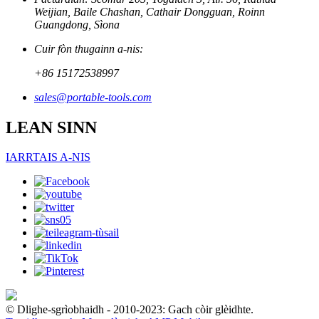
Weijian, Baile Chashan, Cathair Dongguan, Roinn
Guangdong, Sìona
Cuir fòn thugainn a-nis:
+86 15172538997
sales@portable-tools.com
LEAN SINN
IARRTAIS A-NIS
© Dlighe-sgrìobhaidh - 2010-2023: Gach còir glèidhte.