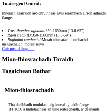
Tuairisgeul Goirid:
Innealan gearraidh àrd-chruinneas agus seasmhach airson aghaidh
flange.
Trast-thomhas aghaidh:
350-1650mm (13.8-65”)
Raon sreap ID:
350-1500mm (13.8-59”)
Roghainn cumhachd:
Motair niùmatach, cumhachd
uisgeachaidh, motair servo
Cuir post-d thugainn
Mion-fhiosrachadh Toraidh
Tagaichean Bathar
Mion-fhiosrachadh
Tha dealbhadh modúlach aig inneal aghaidh flange
IFF1650 a lughdaicheas an ùine rèiteachaidh, a’ dèanamh