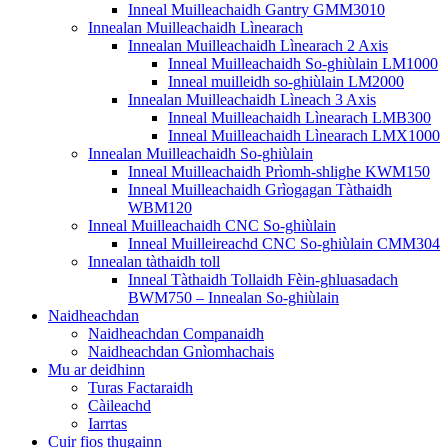
Inneal Muilleachaidh Gantry GMM3010
Innealan Muilleachaidh Lìnearach
Innealan Muilleachaidh Lìnearach 2 Axis
Inneal Muilleachaidh So-ghiùlain LM1000
Inneal muilleidh so-ghiùlain LM2000
Innealan Muilleachaidh Lìneach 3 Axis
Inneal Muilleachaidh Lìnearach LMB300
Inneal Muilleachaidh Lìnearach LMX1000
Innealan Muilleachaidh So-ghiùlain
Inneal Muilleachaidh Prìomh-shlighe KWM150
Inneal Muilleachaidh Grìogagan Tàthaidh
WBM120
Inneal Muilleachaidh CNC So-ghiùlain
Inneal Muilleireachd CNC So-ghiùlain CMM304
Innealan tàthaidh toll
Inneal Tàthaidh Tollaidh Fèin-ghluasadach
BWM750 – Innealan So-ghiùlain
Naidheachdan
Naidheachdan Companaidh
Naidheachdan Gnìomhachais
Mu ar deidhinn
Turas Factaraidh
Càileachd
Iarrtas
Cuir fios thugainn