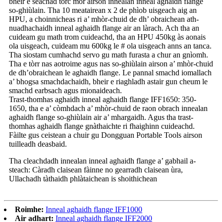
bheir e seachad tòrc mòr airson innealan inneal aghaidh flange
so-ghiùlain. Tha 10 meatairean x 2 de phìob uisgeach aig an
HPU, a choinnicheas ri a’ mhòr-chuid de dh’ obraichean ath-
nuadhachaidh inneal aghaidh flange air an làrach. Ach tha an
cuideam gu math trom cuideachd, tha an HPU 450kg às aonais
ola uisgeach, cuideam mu 600kg le # ola uisgeach anns an tanca.
Tha siostam cumhachd servo gu math furasta a chur an gnìomh.
Tha e tòrr nas aotroime agus nas so-ghiùlain airson a’ mhòr-chuid
de dh’obraichean le aghaidh flange. Le pannal smachd iomallach
a’ bhogsa smachdachaidh, bheir e riaghladh astair gun cheum le
smachd earbsach agus mionaideach.
Trast-thomhas aghaidh inneal aghaidh flange IFF1650: 350-
1650, tha e a’ còmhdach a’ mhòr-chuid de raon obrach innealan
aghaidh flange so-ghiùlain air a’ mhargaidh. Agus tha trast-
thomhas aghaidh flange gnàthaichte ri fhaighinn cuideachd.
Fàilte gus ceistean a chuir gu Dongguan Portable Tools airson
tuilleadh deasbaid.
Tha cleachdadh innealan inneal aghaidh flange a’ gabhail a-
steach: Càradh claisean fàinne no gearradh claisean ùra,
Ullachadh tàthaidh phlàtaichean is shoithichean
Roimhe:
Inneal aghaidh flange IFF1000
Air adhart:
Inneal aghaidh flange IFF2000